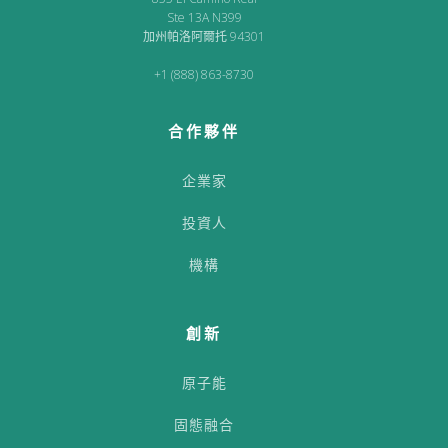
Ste 13A N399
加州帕洛阿爾托 94301
+1 (888) 863-8730
合作夥伴
企業家
投資人
機構
創新
原子能
固態融合